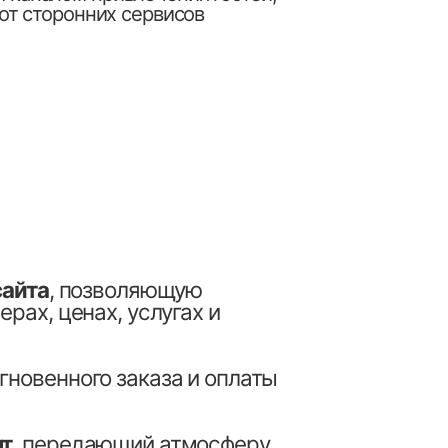
зволяющую
, услугах и
 заказа и оплаты
ющий атмосферу
отображения на
т жилье со