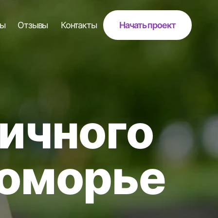
Контакты
Начать проект
чного
морье