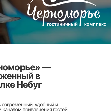
ье»
—
й в
ебуг
ый, удобный и
ивлечения гостей,
х сервисов