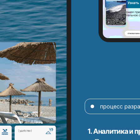
1. Аналитика и проектиро
Проведен анализ сайтов
сегменте Черноморского
Разработана информацио
сайта) и созданы интер
страниц.
2. Визуальный концепт и U
Разработан стильный и л
палитре использованы м
синий оттенки, подчерк
бренд.
Созданы удобные карточ