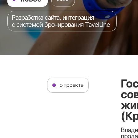
Гости
о проекте
совре
живоп
(Крас
Владельцы к
продающий 
повысит дов
бронировани
Клиент:
ИП Ли
Регион:
Небуг
Сдано:
Апрел
Тип сайта:
Ком