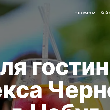
Что умеем
Кейсы
Отзывы
я гостини
кса Черно
г. Небуг