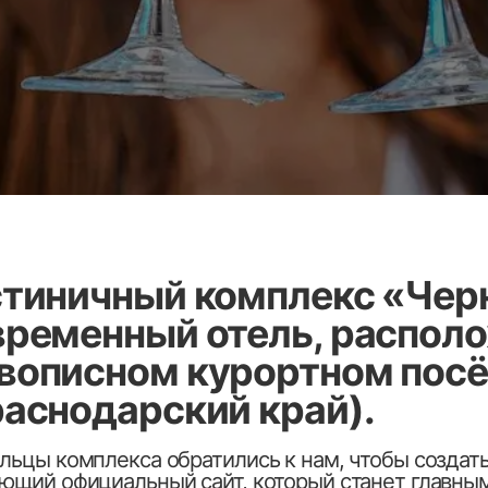
ничный комплекс «Черномор
менный отель, расположенны
исном курортном посёлке Н
нодарский край).
омплекса обратились к нам, чтобы создать современн
официальный сайт, который станет главным каналом пр
ерие к бренду и снизит зависимость отеля от сторонни
я (OTA).
 Эллина Игоревна
, Россия
ь 2026
мерческий сайт