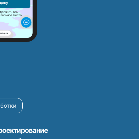
вание
-конкурентов в курортном
 побережья.
нная архитектура сайта (карта
активные прототипы ключевых
I/UX дизайн
егкий дизайн. В цветовой
орские, пастельные, глубокий
ивающие близость к морю и
ки номеров с акцентом на