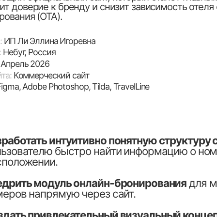
dobe Photoshop, Tilda, TravelLine
тать интуитивно понятную структуру сайта
, по
ателю быстро найти информацию о номерах, ценах
жении.
ь модуль онлайн-бронирования
для мгновенного
 напрямую через сайт.
 привлекательный визуальный концепт
, переда
 моря, уюта и сервиса ГК «Черноморье».
ить полную адаптивность
сайта для идеального 
ых устройствах, так как более 70% туристов ищу
нов.